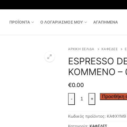
ΠΡΟΪΟΝΤΑ
Ο ΛΟΓΑΡΙΑΣΜΟΣ ΜΟΥ
ΑΓΑΠΗΜΕΝΑ
ΑΡΧΙΚΉ ΣΕΛΊΔΑ
ΚΑΦΕΔΕΣ
E
ESPRESSO D
ΚΟΜΜΕΝΟ – 0
€
0.00
ESPRESSO
Προσθήκη σ
-
+
DECAFEINE
ΚΟΜΜΕΝΟ
Κωδικός προϊόντος:
ΚΑΦΧΥΜ9
–
0.5
Κατηγορία:
ΚΑΦΕΔΕΣ