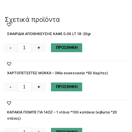
Σχετικά προϊόντα
ΣΦΑΙΡΙΔΙΑ ΑΠΟΘΗΚΕΥΣΗΣ ΚΑΦΕ 0.06 LT 18-20gr
ΣΦΑΙΡΙΔΙΑ
-
+
ΠΡΟΣΘΗΚΗ
ΑΠΟΘΗΚΕΥΣΗΣ
ΚΑΦΕ
0.06
ΧΑΡΤΟΠΕΤΣΕΤΕΣ MOKKA – (Μία συσκευασία *50 Χαρ/τες)
LT
18-
ΧΑΡΤΟΠΕΤΣΕΤΕΣ
-
+
ΠΡΟΣΘΗΚΗ
20gr
MOKKA
ποσότητα
-
(Μία
ΚΑΠΑΚΙΑ ΠΟΜΠΕ ΓΙΑ 14ΟΖ – 1 ντάνα *100 καπάκια (κιβώτιο *20
συσκευασία
ντάνες)
*50
Χαρ/
ΚΑΠΑΚΙΑ