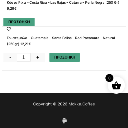
Κόστα Ρίκα – Costa Rica – Las Rajas – Caturra – Perla Negra (250 Gr)
0.5
9,29€
Kg
ποσότητα
ΠΡΟΣΘΗΚΗ
Γουατεμάλα – Guatemala – Santa Felisa – Red Pacamara – Natural
(250gr) 12,21€
Γουατεμάλα
-
+
ΠΡΟΣΘΗΚΗ
–
Guatemala
-
0
Santa
Felisa
-
Copyright © 2026
Mokka.Coffee
Red
Pacamara
–
Natural