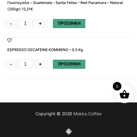
Γουατεμάλα – Guatemala – Santa Felisa – Red Pacamara – Natural
Geisha
(250gr) 12,21€
–
Honey
Γουατεμάλα
-
+
ΠΡΟΣΘΗΚΗ
(250gr)
–
30,09
Guatemala
€
-
ESPRESSO DECAFEINE ΚΟΜΜΕΝΟ – 0.5 Kg
ποσότητα
Santa
Felisa
ESPRESSO
-
+
ΠΡΟΣΘΗΚΗ
-
DECAFEINE
Red
ΚΟΜΜΕΝΟ
Pacamara
–
0
–
0.5
Natural
Kg
(250gr)
ποσότητα
12,21€
Copyright © 2026
Mokka.Coffee
ποσότητα